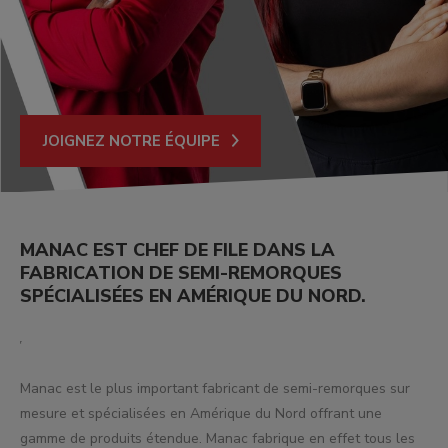
NOTRE HISTOIRE
JOIGNEZ NOTRE ÉQUIPE
TROUVEZ UN CENTRE
MANAC EST CHEF DE FILE DANS LA
FABRICATION DE SEMI-REMORQUES
SPÉCIALISÉES EN AMÉRIQUE DU NORD.
Manac est le plus important fabricant de semi-remorques sur
mesure et spécialisées en Amérique du Nord offrant une
gamme de produits étendue. Manac fabrique en effet tous les