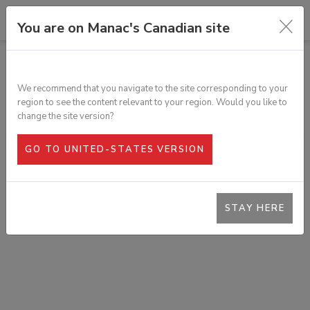
You are on Manac's Canadian site
TOUS LES PRODUITS
BARRURE DE COMPRESSION
We recommend that you navigate to the site corresponding to your
LATÉRALE
region to see the content relevant to your region. Would you like to
SKU :
T1P-00077-3
change the site version?
GO TO UNITED-STATES VERSION
STAY HERE