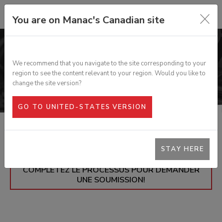
You are on Manac's Canadian site
PIÈCES
We recommend that you navigate to the site corresponding to your
region to see the content relevant to your region. Would you like to
change the site version?
GO TO UNITED-STATES VERSION
STAY HERE
= AJOUTEZ LES PIÈCES QUI VOUS INTÉRESSENT
AU PANIER, AINSI QUE LA QUANTITÉ REQUISE, ET
COMPLÉTEZ LE PROCESSUS POUR DEMANDER
UNE SOUMISSION!