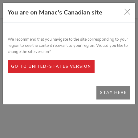
You are on Manac's Canadian site
TOUS LES PRODUITS
JOINT D'ÉTANCHÉITÉ, CAOUTCHOUC
We recommend that you navigate to the site corresponding to your
AVEC LÈVRE EN ALUMINIUM
region to see the content relevant to your region. Would you like to
SKU :
303-152
change the site version?
GO TO UNITED-STATES VERSION
STAY HERE