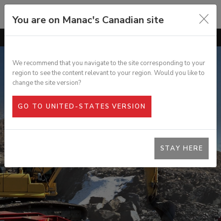
You are on Manac's Canadian site
ALLER À
GÉNÉRAL
CARACTÉRISTIQUES
We recommend that you navigate to the site corresponding to your
region to see the content relevant to your region. Would you like to
OPTIONS
FARDIER 55 TONNES DURABLE
change the site version?
SPECS
GO TO UNITED-STATES VERSION
GALERIE PHOTOS
DOCUMENTATION
STAY HERE