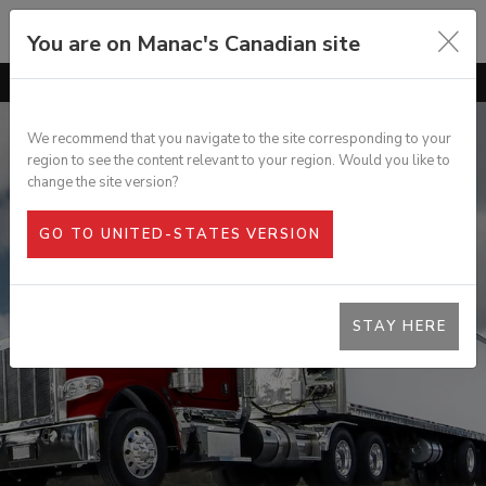
You are on Manac's Canadian site
ALLER À
GÉNÉRAL
CARACTÉRISTIQUES
We recommend that you navigate to the site corresponding to your
region to see the content relevant to your region. Would you like to
OPTIONS
FOURGON CHAUFFÉ TOUT USAGE
change the site version?
SPECS
GO TO UNITED-STATES VERSION
GALERIE PHOTOS
DOCUMENTATION
STAY HERE