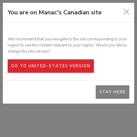
You are on Manac's Canadian site
TOUS LES PRODUITS
RÉSERVOIR À AIR 12" ALUMINIUM,
We recommend that you navigate to the site corresponding to your
32" C/C, 3 TROUS 3/4 NPT
region to see the content relevant to your region. Would you like to
SKU :
223-073
change the site version?
GO TO UNITED-STATES VERSION
STAY HERE