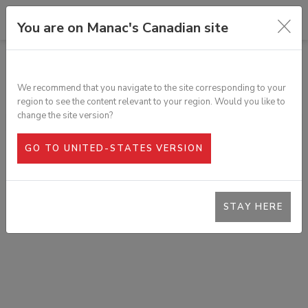
You are on Manac's Canadian site
TOUS LES PRODUITS
VALVE ÉLECTRIQUE/MANUELLE
We recommend that you navigate to the site corresponding to your
SKU :
223-6205
region to see the content relevant to your region. Would you like to
change the site version?
GO TO UNITED-STATES VERSION
STAY HERE