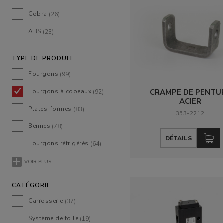
Cobra
(26)
ABS
(23)
TYPE DE PRODUIT
Fourgons
(99)
Fourgons à copeaux
CRAMPE DE PENTU
(92)
ACIER
Plates-formes
(83)
353-2212
Bennes
(78)
DÉTAILS
Fourgons réfrigérés
(64)
VOIR PLUS
CATÉGORIE
Carrosserie
(37)
Système de toile
(19)