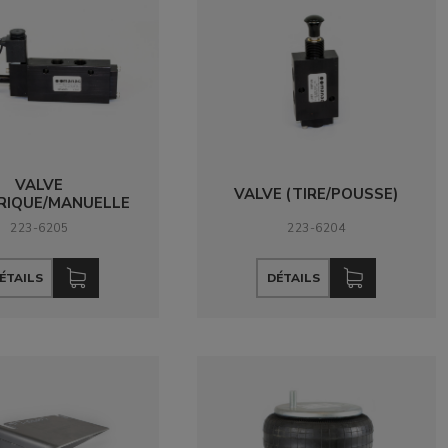
VALVE
VALVE (TIRE/POUSSE)
RIQUE/MANUELLE
223-6205
223-6204
ÉTAILS
DÉTAILS