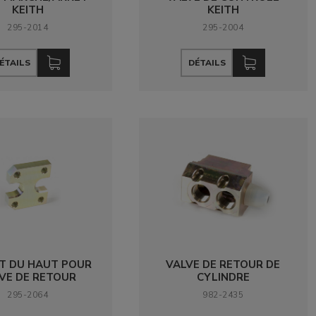
KEITH
KEITH
295-2014
295-2004
ÉTAILS
DÉTAILS
T DU HAUT POUR
VALVE DE RETOUR DE
VE DE RETOUR
CYLINDRE
295-2064
982-2435