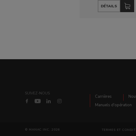
DÉTAILS
SUIVEZ-NOUS
Carrières
Nou
Manuels d'opération
© MANAC INC. 2026
TERMES ET CONDIT