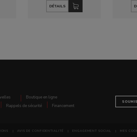
DÉTAILS
D
velles
Boutique en ligne
SOUMI
Rappels de sécurité
Financement
IONS
AVIS DE CONFIDENTIALITÉ
ENGAGEMENT SOCIAL
MES COO