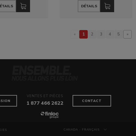
ÉTAILS
DÉTAILS
1
«
2
3
4
5
»
VENTES ET PIÈCES
SSION
CONTACT
1 877 466 2622
CANADA - FRANÇAIS
KIES