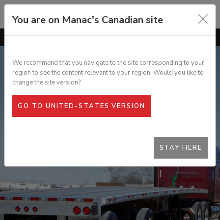
You are on Manac's Canadian site
ALLER À
GÉNÉRAL
CARACTÉRISTIQUES
We recommend that you navigate to the site corresponding to your
region to see the content relevant to your region. Would you like to
OPTIONS
PLATE-FORME LÉGÈRE EN COMBO
change the site version?
SPECS
GO TO UNITED-STATES VERSION
GALERIE PHOTOS
DOCUMENTATION
STAY HERE