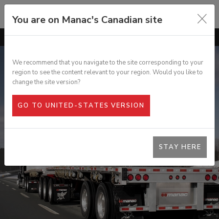
You are on Manac's Canadian site
ALLER À
GÉNÉRAL
CARACTÉRISTIQUES
We recommend that you navigate to the site corresponding to your
region to see the content relevant to your region. Would you like to
OPTIONS
PLATE-FORME FIABLE EN COMBO
change the site version?
SPECS
GO TO UNITED-STATES VERSION
GALERIE PHOTOS
DOCUMENTATION
STAY HERE